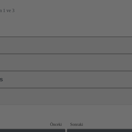
m 1 ve 3
ls
Önceki
Sonraki