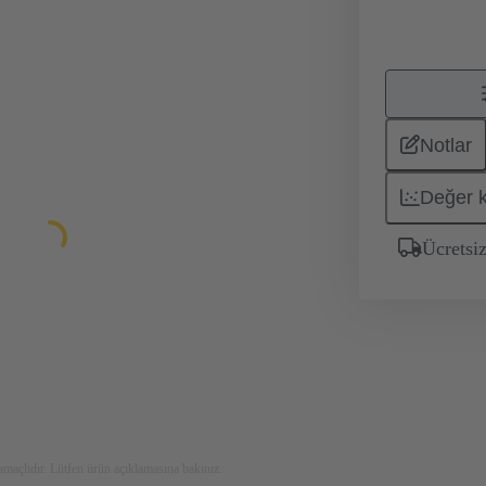
Notlar
Değer 
Ücrets
maçlıdır. Lütfen ürün açıklamasına bakınız.