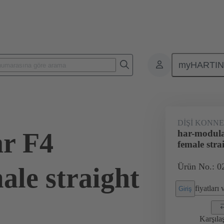
myHARTI
leri
Kart-kart konnektörleri
Ürünler
Anakarttan ek karta bağl
DIŞI KONN
r F4
har-modul
female stra
Ürün No.: 0
ale straight
fiyatları
Giriş
Karşıla