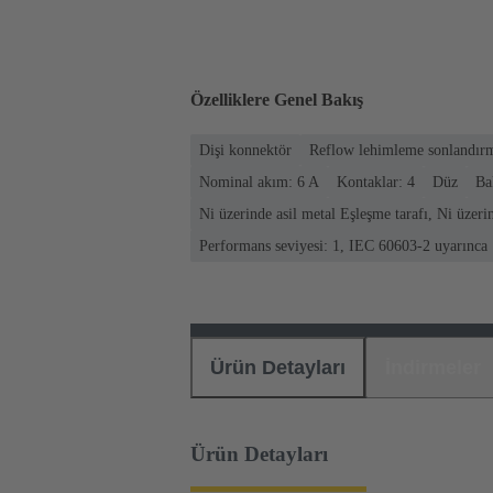
Özelliklere Genel Bakış
Dişi konnektör
Reflow lehimleme sonlandırm
Nominal akım: ‌6 A
Kontaklar: 4
Düz
Ba
Ni üzerinde asil metal Eşleşme tarafı, Ni üzer
Performans seviyesi: 1, IEC 60603-2 uyarınca
Ürün Detayları
İndirmeler
Ürün Detayları