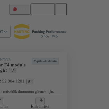
Türkçe
Türkiye
NG
antı
02 52 904 1201
EKTÖR
Yapılandırılabilir
ar F4 module
ight
2 52 904 1201
 ve müsaitlik durumunu görmek için.
ştırma
İstek Listesi