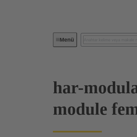
Menü
Cihaz Bağlantısı
PCB konnektör
har-modula
module fem