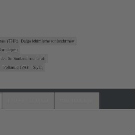
ası (THR), Dalga lehimleme sonlandırması
kır alaşımı
inden Sn Sonlandırma tarafı
Poliamid (PA)
Siyah
Eşleşen Ürünler
Distribütörler