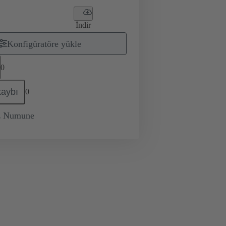
İndir
Konfigüratöre yükle
0
kaybı
0
iz Numune