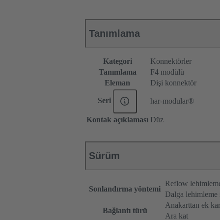
Tanımlama
Kategori
Konnektörler
Tanımlama
F4 modülü
Eleman
Dişi konnektör
Seri
har-modular®
Kontak açıklaması
Düz
Sürüm
Reflow lehimlem
Sonlandırma yöntemi
Dalga lehimleme 
Anakarttan ek kar
Bağlantı türü
Ara kat