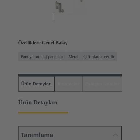
Özelliklere Genel Bakış
Panoya montaj parçaları
Metal
Çift olarak verilir
Ürün Detayları
İndirmeler
Eşleşen Ürünler
Distrib
Ürün Detayları
Tanımlama