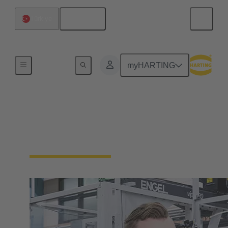
Türkçe
Türkiye
Sorumluluğumuz
myHARTING
şirket-kültürümüz
Biz bir aile şirketiyiz