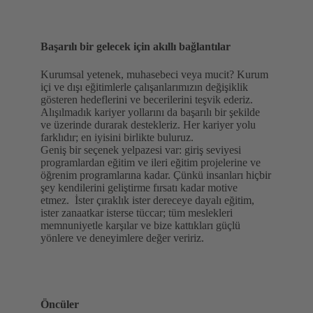
Başarılı bir gelecek için akıllı bağlantılar
Kurumsal yetenek, muhasebeci veya mucit? Kurum
içi ve dışı eğitimlerle çalışanlarımızın değişiklik
gösteren hedeflerini ve becerilerini teşvik ederiz.
Alışılmadık kariyer yollarını da başarılı bir şekilde
ve üzerinde durarak destekleriz. Her kariyer yolu
farklıdır; en iyisini birlikte buluruz.
Geniş bir seçenek yelpazesi var: giriş seviyesi
programlardan eğitim ve ileri eğitim projelerine ve
öğrenim programlarına kadar. Çünkü insanları hiçbir
şey kendilerini geliştirme fırsatı kadar motive
etmez. İster çıraklık ister dereceye dayalı eğitim,
ister zanaatkar isterse tüccar; tüm meslekleri
memnuniyetle karşılar ve bize kattıkları güçlü
yönlere ve deneyimlere değer veririz.
Öncüler