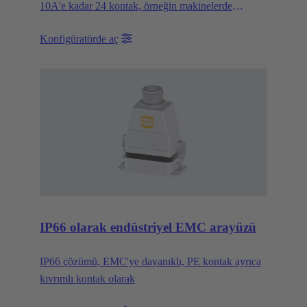
10A'e kadar 24 kontak, örneğin makinelerde
kullanılır
Konfigüratörde aç
IP66 olarak endüstriyel EMC arayüzü
IP66 çözümü, EMC'ye dayanıklı, PE kontak ayrıca
kıvrımlı kontak olarak