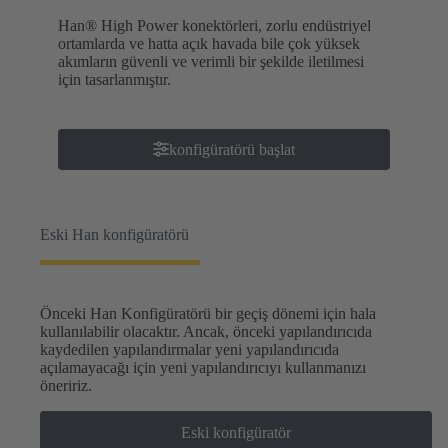
Han® High Power konektörleri, zorlu endüstriyel
ortamlarda ve hatta açık havada bile çok yüksek
akımların güvenli ve verimli bir şekilde iletilmesi
için tasarlanmıştır.
konfigüratörü başlat
Eski Han konfigüratörü
Önceki Han Konfigüratörü bir geçiş dönemi için hala
kullanılabilir olacaktır. Ancak, önceki yapılandırıcıda
kaydedilen yapılandırmalar yeni yapılandırıcıda
açılamayacağı için yeni yapılandırıcıyı kullanmanızı
öneririz.
Eski konfigüratör