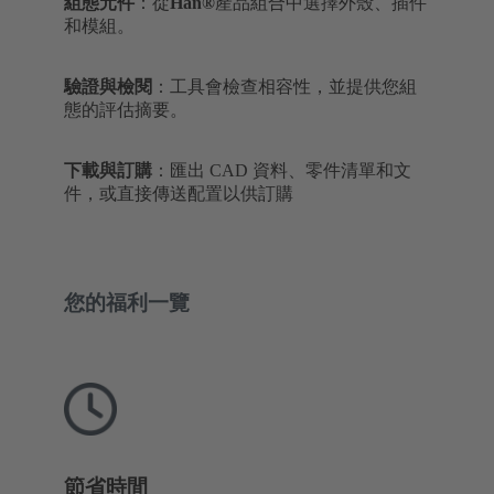
組態元件
：從
Han®
產品組合中選擇外殼、插件
和模組。
驗證與檢閱
：工具會檢查相容性，並提供您組
態的評估摘要。
下載與訂購
：匯出 CAD 資料、零件清單和文
件，或直接傳送配置以供訂購
您的福利一覽
節省時間