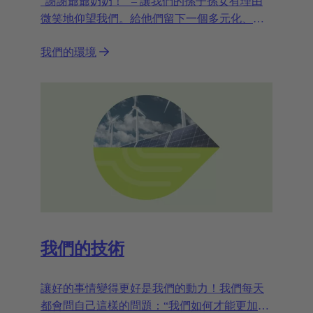
“謝謝爺爺奶奶！” – 讓我們的孫子孫女有理由
微笑地仰望我們。給他們留下一個多元化、健
康的世界，我們才能向他們表明他們對我們的
我們的環境
意義。
我們的技術
讓好的事情變得更好是我們的動力！我們每天
都會問自己這樣的問題：“我們如何才能更加高