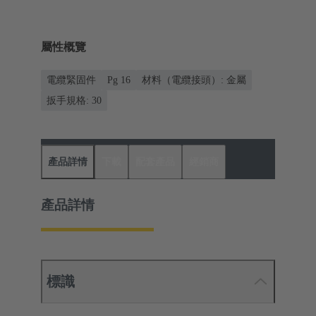
屬性概覽
電纜緊固件
Pg 16
材料（電纜接頭）: 金屬
扳手規格: 30
產品詳情
下載
配套產品
經銷商
產品詳情
標識