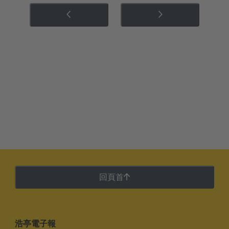
回頁首
浩亭電子報