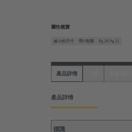
屬性概覽
減小的尺寸
帶O形圈
Pg 29 Pg 21
產品詳情
下載
配套產品
產品詳情
標識