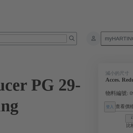
myHARTIN
接器
產品
附件
電纜緊固件
09 00 000 5068
減小的尺寸
ucer PG 29-
Acces. Red
物料編號: 09 
ing
查看價
登入
比