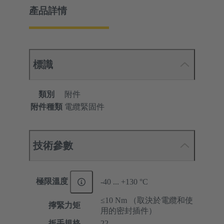
產品詳情
標識
類別
附件
附件種類
電纜緊固件
技術參數
極限溫度
-40 ... +130 °C
≤10 Nm （取決於電纜和使
擰緊力矩
用的密封插件）
扳手規格
22