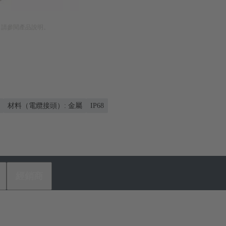
。請參閱產品說明。
材料（電纜接頭）: 金屬
IP68
經銷商