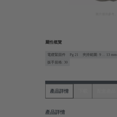
圖片僅供參考
屬性概覽
電纜緊固件
Pg 21
夾持範圍: 9 ... 13 mm
扳手規格: 30
產品詳情
下載
配套產品
產品詳情