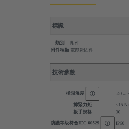
標識
類別
附件
附件種類
電纜緊固件
技術參數
極限溫度
-40 ...
擰緊力矩
≤15
扳手規格
30
防護等級符合IEC 60529
IP68