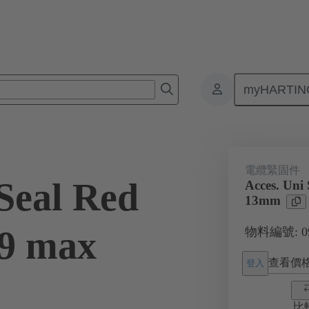
myHARTIN
接器
產品
附件
電纜緊固件
09 00 000 5091
電纜緊固件
 Seal Red
Acces. Uni
13mm
 9 max
物料編號: 09 
查看價
登入
比