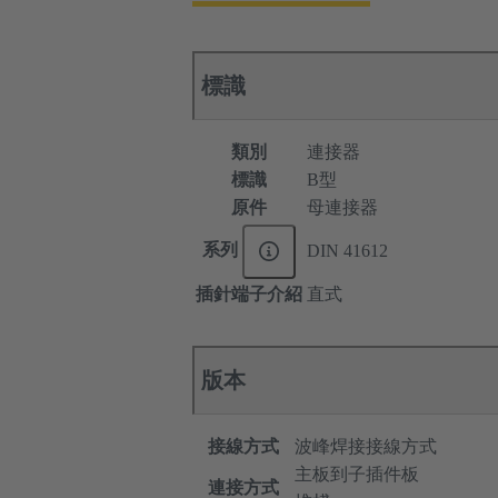
標識
類別
連接器
標識
B型
原件
母連接器
系列
DIN 41612
插針端子介紹
直式
版本
接線方式
波峰焊接接線方式
主板到子插件板
連接方式