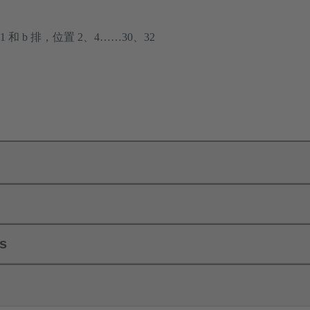
1 和 b 排，位置 2、4……30、32
ls