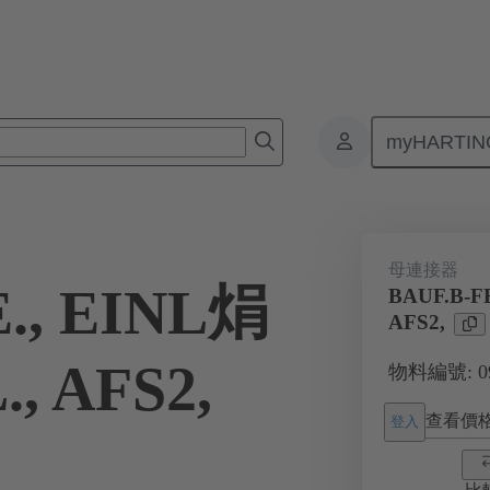
myHARTIN
板對板連接器
產品
主機板到子插件板連接
09 02 232 689
母連接器
E., EINL焆
BAUF.B-FE
AFS2,
., AFS2,
物料編號: 09 
查看價
登入