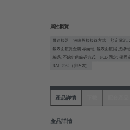
屬性概覽
母連接器
波峰焊接接線方式
額定電流: ‌
鎳表面鍍貴金屬 界面端, 鎳表面鍍錫 接線
編碼: 不缺針的編碼方式
PCB 固定: 帶
RAL 7032（卵石灰）
產品詳情
下載
配套產品
產品詳情