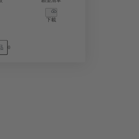
較
願望清單
下載
品
0