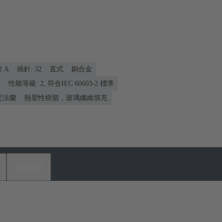
2 A
插針: 32
直式
銅合金
端
性能等級: 2, 符合IEC 60603-2 標準
固定法蘭
熱塑性樹脂，玻璃纖維填充
經銷商