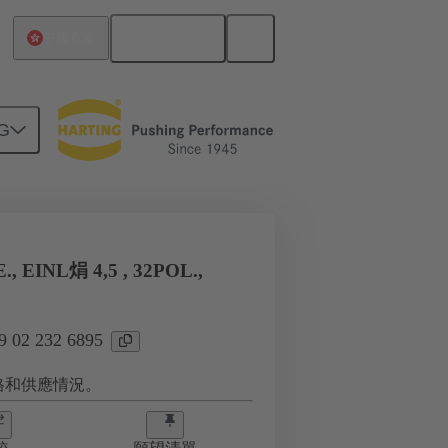
繁体中文
中國香港
G
5
., EINL焆 4,5 , 32POL.,
02 232 6895
格和供應情況。