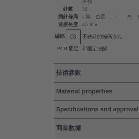
堆棧
針數
32
插針佈局
a 排，位置 1、3……29、3
連接長度
4.5 mm
編碼
不缺針的編碼方式
PCB 固定
帶固定法蘭
技術參數
Material properties
Specifications and approva
商業數據