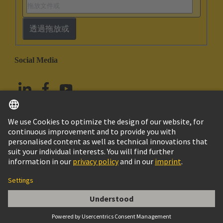
透過拖放或
Social Media
繁体中文
中國香港
© HARTING浩亭技術集團
版本說明
隱私政策
Cookie政策
使用條款
客戶資料
BAUF.B-FE.,L焆烿E 5,2,64POL.,AFS2,