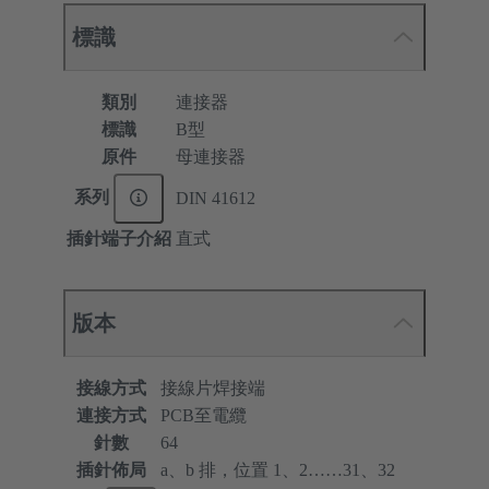
標識
類別
連接器
標識
B型
原件
母連接器
系列
DIN 41612
插針端子介紹
直式
版本
接線方式
接線片焊接端
連接方式
PCB至電纜
針數
64
插針佈局
a、b 排，位置 1、2……31、32