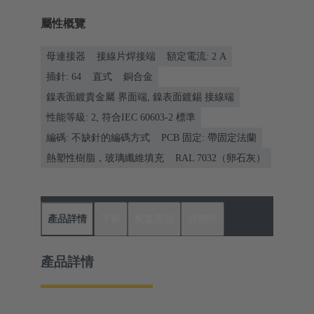
屬性概覽
母連接器
接線片焊接端
額定電流: ‌2 A
插針: 64
直式
銅合金
鎳表面鍍貴金屬 界面端, 鎳表面鍍錫 接線端
性能等級: 2, 符合IEC 60603-2 標準
編碼: 不缺針的編碼方式
PCB 固定: 帶固定法蘭
熱塑性樹脂，玻璃纖維填充
RAL 7032（卵石灰）
產品詳情
下載
配套產品
經銷商
產品詳情