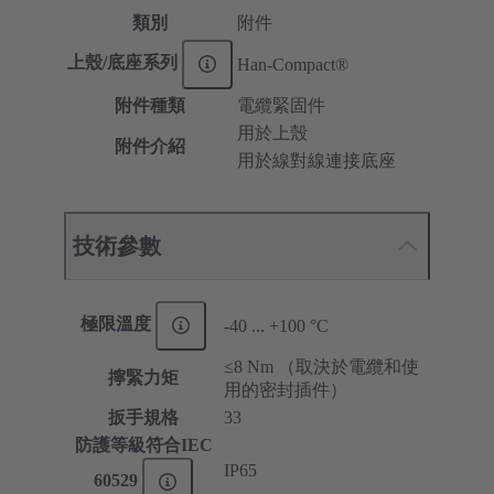
類別
附件
上殼/底座系列
Han-Compact®
附件種類
電纜緊固件
用於上殼
附件介紹
用於線對線連接底座
技術參數
極限溫度
-40 ... +100 °C
≤8 Nm （取決於電纜和使
擰緊力矩
用的密封插件）
扳手規格
33
防護等級符合IEC
IP65
60529