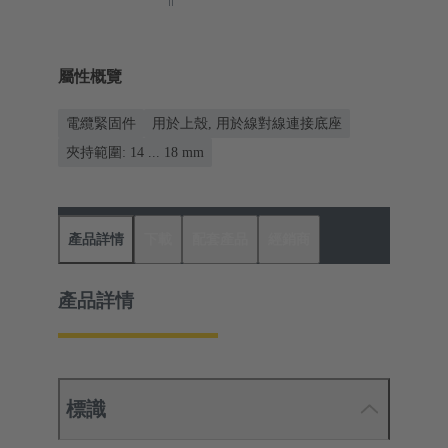
屬性概覽
電纜緊固件
用於上殼, 用於線對線連接底座
夾持範圍: 14 ... 18 mm
產品詳情
下載
配套產品
經銷商
產品詳情
標識