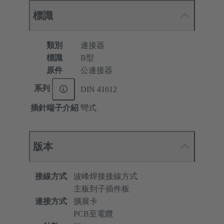
標識
類別
連接器
標識
B型
原件
公連接器
系列
DIN 41612
插針端子介紹
彎式
版本
接線方式
波峰焊接接線方式
主板到子插件板
連接方式
擴展卡
PCB至電纜