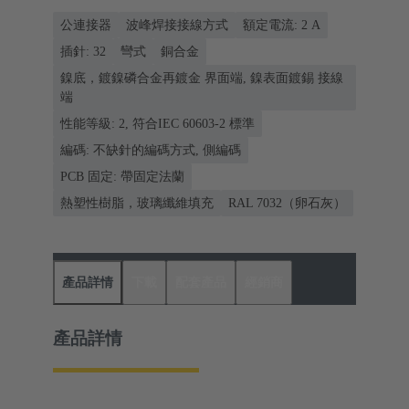
公連接器
波峰焊接接線方式
額定電流: ‌2 A
插針: 32
彎式
銅合金
鎳底，鍍鎳磷合金再鍍金 界面端, 鎳表面鍍錫 接線
端
性能等級: 2, 符合IEC 60603-2 標準
編碼: 不缺針的編碼方式, 側編碼
PCB 固定: 帶固定法蘭
熱塑性樹脂，玻璃纖維填充
RAL 7032（卵石灰）
產品詳情
下載
配套產品
經銷商
產品詳情