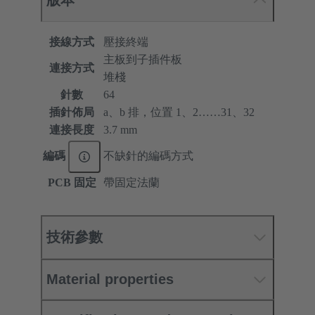
版本
接線方式
壓接終端
主板到子插件板
連接方式
堆棧
針數
64
插針佈局
a、b 排，位置 1、2……31、32
連接長度
3.7 mm
編碼
不缺針的編碼方式
PCB 固定
帶固定法蘭
技術參數
Material properties