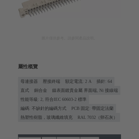
圖片僅供參考。請參閱產品說明。
屬性概覽
母連接器
壓接終端
額定電流: ‌2 A
插針: 64
直式
銅合金
鎳表面鍍貴金屬 界面端, Ni 接線端
性能等級: 2, 符合IEC 60603-2 標準
編碼: 不缺針的編碼方式
PCB 固定: 帶固定法蘭
熱塑性樹脂，玻璃纖維填充
RAL 7032（卵石灰）