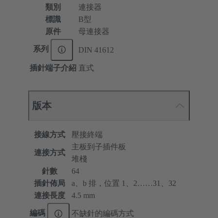
類別
連接器
標識
B型
原件
母連接器
系列
DIN 41612
插針端子介紹
直式
版本
接線方式
壓接終端
主板到子插件板
連接方式
堆棧
針數
64
插針佈局
a、b 排，位置 1、2……31、32
連接長度
4.5 mm
編碼
不缺針的編碼方式