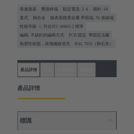
母連接器
壓接終端
額定電流: ‌2 A
插針: 64
直式
銅合金
鎳表面鍍貴金屬 界面端, Ni 接線端
性能等級: 1, 符合IEC 60603-2 標準
編碼: 不缺針的編碼方式
PCB 固定: 帶固定法蘭
熱塑性樹脂，玻璃纖維填充
RAL 7032（卵石灰）
產品詳情
下載
配套產品
經銷商
產品詳情
標識