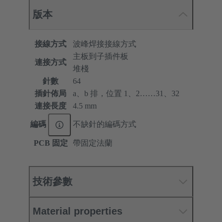
版本
接線方式
波峰焊接接線方式
主板到子插件板
連接方式
堆棧
針數
64
插針佈局
a、b 排，位置 1、2……31、32
連接長度
4.5 mm
編碼
不缺針的編碼方式
PCB 固定
帶固定法蘭
技術參數
Material properties