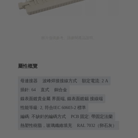
圖片僅供參考。請參閱產品說明。
屬性概覽
母連接器
波峰焊接接線方式
額定電流: ‌2 A
插針: 64
直式
銅合金
鎳表面鍍貴金屬 界面端, 鎳表面鍍錫 接線端
性能等級: 2, 符合IEC 60603-2 標準
編碼: 不缺針的編碼方式
PCB 固定: 帶固定法蘭
熱塑性樹脂，玻璃纖維填充
RAL 7032（卵石灰）