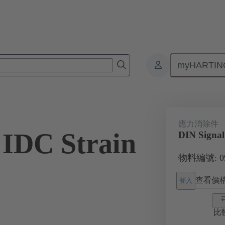
myHARTIN
板對板連接器
產品
主機板到子插件板連接
09 03 000 994
應力消除件
 IDC Strain
DIN Signal
物料編號: 09 
查看價
登入
比