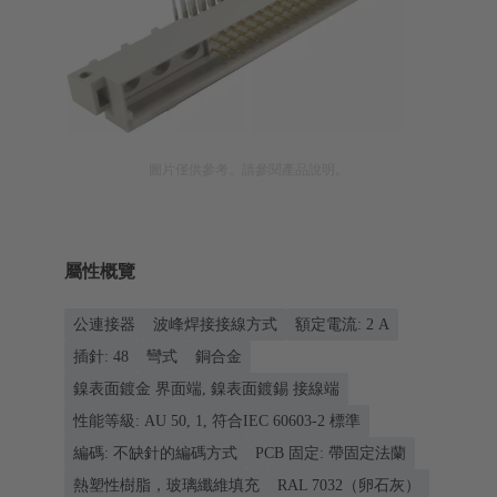
圖片僅供參考。請參閱產品說明。
屬性概覽
公連接器
波峰焊接接線方式
額定電流: ‌2 A
插針: 48
彎式
銅合金
鎳表面鍍金 界面端, 鎳表面鍍錫 接線端
性能等級: AU 50, 1, 符合IEC 60603-2 標準
編碼: 不缺針的編碼方式
PCB 固定: 帶固定法蘭
熱塑性樹脂，玻璃纖維填充
RAL 7032（卵石灰）