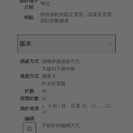
插針端子
彎式
介紹
特殊插針的額定電流：請參見所選
特點
插針的數據表
版本
接線方式
波峰焊接接線方式
主板到子插件板
連接方式
擴展卡
PCB至電纜
針數
48
信號針數
42
a、b 和 c 排，位置 10、11……22、
插針佈局
23
編碼
不缺針的編碼方式