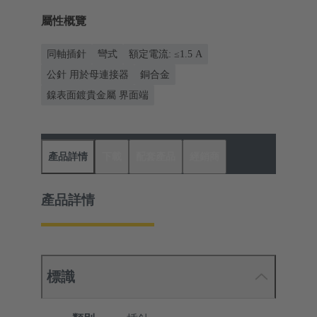
屬性概覽
同軸插針
彎式
額定電流: ≤1.5 A
公針 用於母連接器
銅合金
鎳表面鍍貴金屬 界面端
產品詳情
下載
配套產品
經銷商
產品詳情
標識