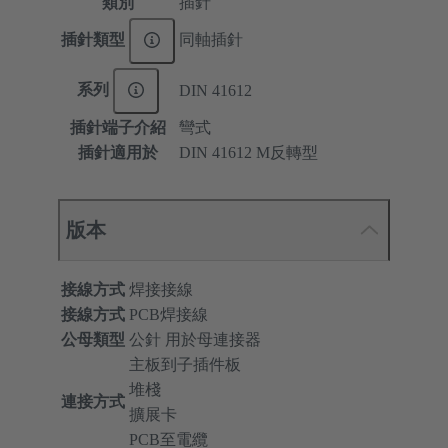
類別
插針
插針類型
同軸插針
系列
DIN 41612
插針端子介紹
彎式
插針適用於
DIN 41612 M反轉型
版本
接線方式
焊接接線
接線方式
PCB焊接線
公母類型
公針 用於母連接器
主板到子插件板
堆棧
連接方式
擴展卡
PCB至電纜