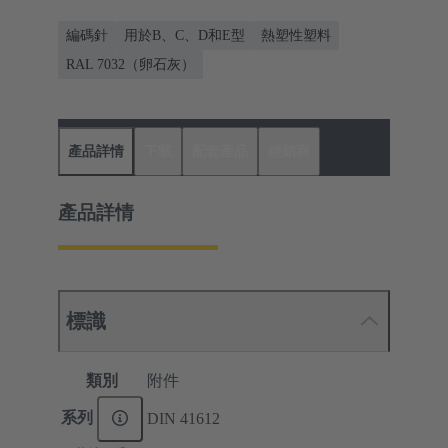
編碼針
用於B、C、D和E型
熱塑性塑料
RAL 7032（卵石灰）
產品詳情
下載
配套產品
經銷商
產品詳情
標識
類別
附件
系列
DIN 41612