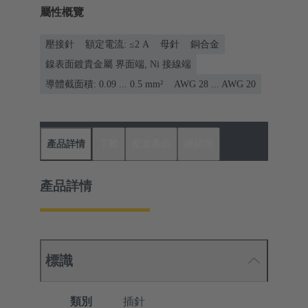
屬性概覽
壓接針
額定電流: ≤2 A
母針
銅合金
鎳表面鍍貴金屬 界面端, Ni 接線端
導體截面積: 0.09 ... 0.5 mm²
AWG 28 ... AWG 20
產品詳情
下載
配套產品
經銷商
產品詳情
標識
類別
插針