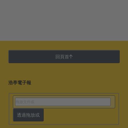
回頁首
浩亭電子報
透過拖放或