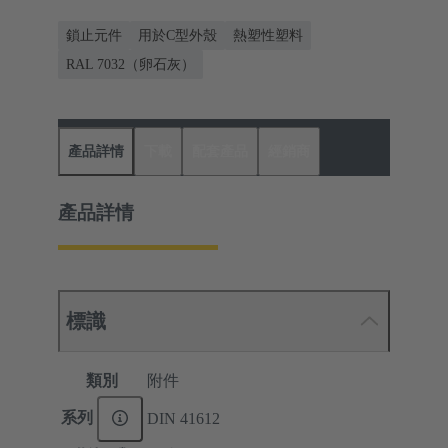
鎖止元件
用於C型外殼
熱塑性塑料
RAL 7032（卵石灰）
產品詳情
下載
配套產品
經銷商
產品詳情
標識
類別
附件
系列
DIN 41612