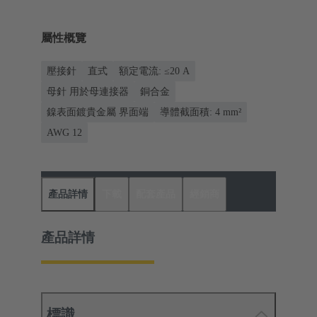
屬性概覽
壓接針
直式
額定電流: ≤20 A
母針 用於母連接器
銅合金
鎳表面鍍貴金屬 界面端
導體截面積: 4 mm²
AWG 12
產品詳情
下載
配套產品
經銷商
產品詳情
標識