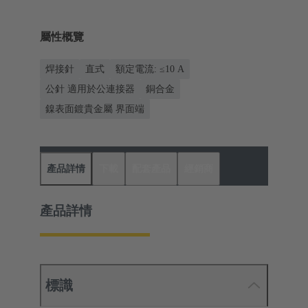
屬性概覽
焊接針
直式
額定電流: ≤10 A
公針 適用於公連接器
銅合金
鎳表面鍍貴金屬 界面端
產品詳情
下載
配套產品
經銷商
產品詳情
標識