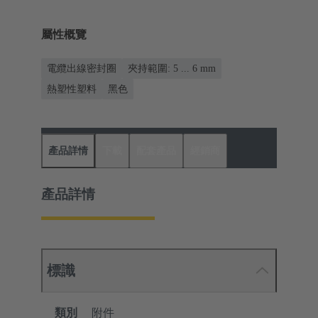
屬性概覽
電纜出線密封圈
夾持範圍: 5 ... 6 mm
熱塑性塑料
黑色
產品詳情
下載
配套產品
經銷商
產品詳情
標識
類別
附件