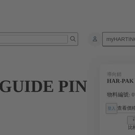
myHARTIN
板對板連接器
產品
主機板到子插件板連接
07 73 000 029
導向銷
GUIDE PIN
HAR-PAK 
物料編號: 07 
查看價
登入
比