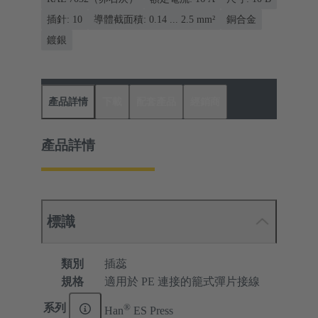
插針: 10
導體截面積: 0.14 ... 2.5 mm²
銅合金
鍍銀
產品詳情
下載
配套產品
經銷商
產品詳情
標識
類別
插蕊
規格
適用於 PE 連接的籠式彈片接線
®
系列
Han
ES Press