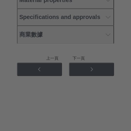
Material properties
Specifications and approvals
商業數據
上一頁
下一頁