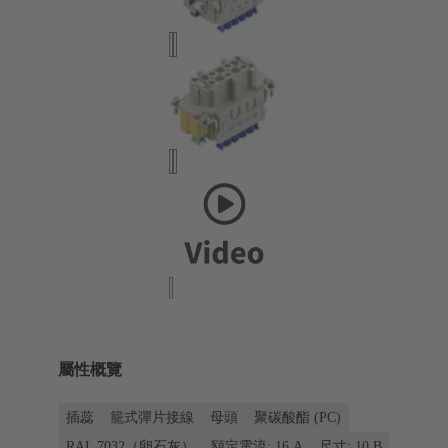
屬性概覽
插蕊
籠式彈片接線
母頭
聚碳酸酯 (PC)
RAL 7032（卵石灰）
額定電流: ‌16 A
尺寸: 10 B