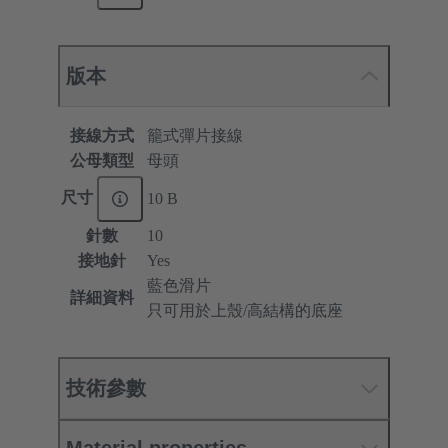
版本
接線方式
籠式彈片接線
公母類型
母頭
尺寸
10 B
針數
10
接地針
Yes
藍色滑片
詳細資料
只可用於上殼/高結構的底座
技術參數