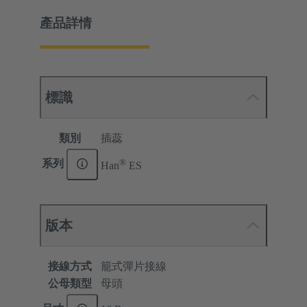
產品詳情
標識
類別
插蕊
®
系列
Han
ES
版本
接線方式
籠式彈片接線
公母類型
母頭