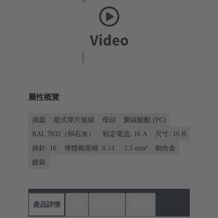
屬性概覽
插蕊
籠式彈片接線
母頭
聚碳酸酯 (PC)
RAL 7032（卵石灰）
額定電流: ‌16 A
尺寸: 16 B
插針: 16
導體截面積: 0.14 ... 2.5 mm²
銅合金
鍍銀
產品詳情
下載
配套產品
經銷商