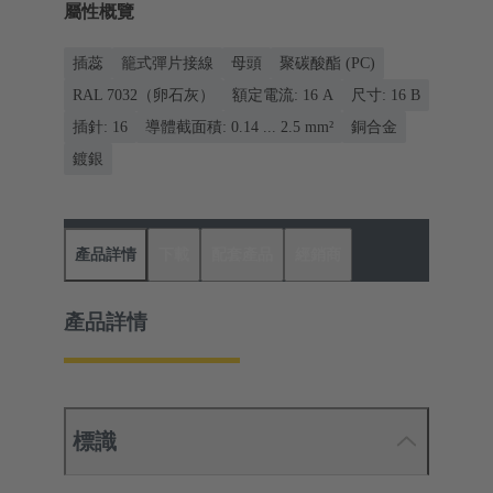
屬性概覽
插蕊
籠式彈片接線
母頭
聚碳酸酯 (PC)
RAL 7032（卵石灰）
額定電流: ‌16 A
尺寸: 16 B
插針: 16
導體截面積: 0.14 ... 2.5 mm²
銅合金
鍍銀
產品詳情
下載
配套產品
經銷商
產品詳情
標識