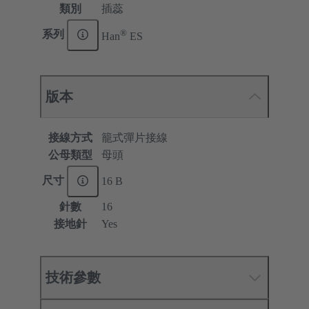
類別
插蕊
®
系列
Han
ES
版本
接線方式
籠式彈片接線
公母類型
母頭
尺寸
16 B
針數
16
接地針
Yes
技術參數