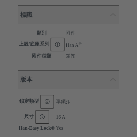
標識
類別
附件
®
上殼/底座系列
Han A
附件種類
鎖扣
版本
鎖定類型
單鎖扣
尺寸
16 A
Han-Easy Lock®
Yes