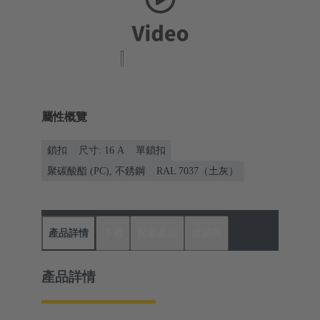
屬性概覽
鎖扣
尺寸: 16 A
單鎖扣
聚碳酸酯 (PC), 不銹鋼
RAL 7037（土灰）
產品詳情
下載
配套產品
經銷商
產品詳情