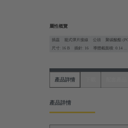
屬性概覽
插蕊
籠式彈片接線
公頭
聚碳酸酯 (PC
尺寸: 16 B
插針: 16
導體截面積: 0.14 ... 
產品詳情
下載
配套產品
產品詳情