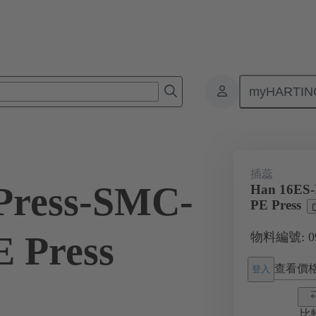
myHARTIN
接器
產品
單體插芯
用於工業應用
電流高達 16 A
插蕊
Press-SMC-
Han 16ES-
PE Press
 Press
物料編號: 09 
查看價
登入
比