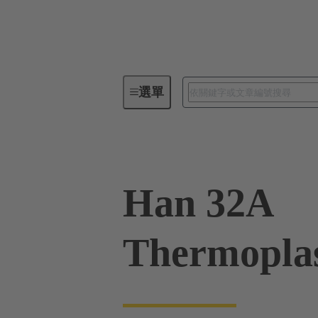
選單
工業用連接器 / Han®
矩形連
Han 32A
Thermoplas