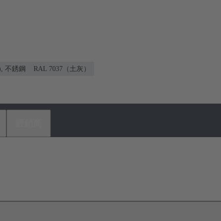
), 不銹鋼
RAL 7037（土灰）
經銷商