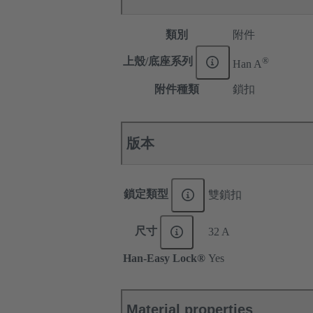
類別
附件
®
上殼/底座系列
Han A
附件種類
鎖扣
版本
鎖定類型
雙鎖扣
尺寸
32 A
Han-Easy Lock®
Yes
Material properties