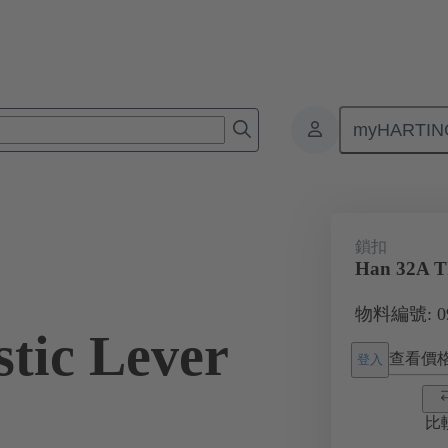
myHARTIN
接器
產品
附件
鎖扣系統
09 00 000 5223
鎖扣
Han 32A Th
物料編號: 09 
tic Lever
查看價
登入
比