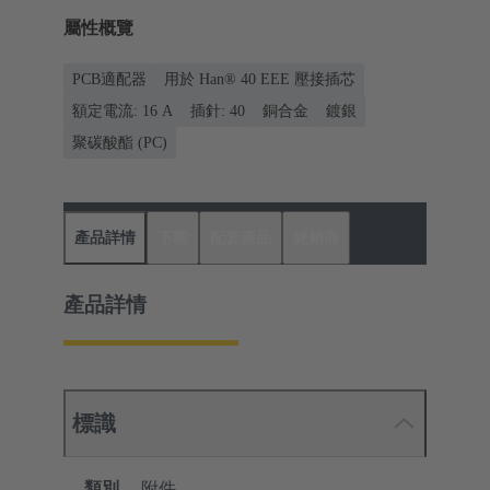
屬性概覽
PCB適配器
用於 Han® 40 EEE 壓接插芯
額定電流: ‌16 A
插針: 40
銅合金
鍍銀
聚碳酸酯 (PC)
產品詳情
下載
配套產品
經銷商
產品詳情
標識
類別
附件