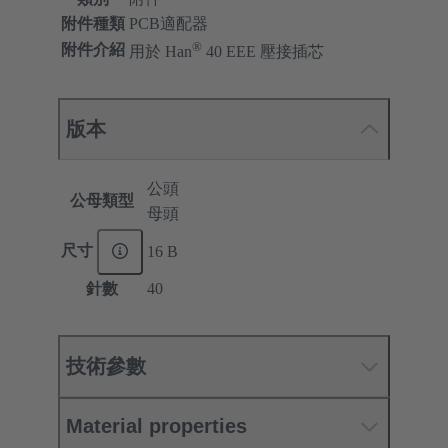
附件種類
PCB適配器
®
附件介紹
用於 Han
40 EEE 壓接插芯
版本
公頭
公母類型
母頭
尺寸
16 B
針數
40
技術參數
Material properties