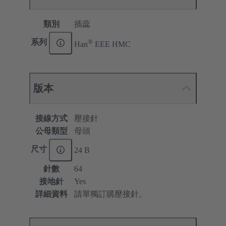
類別
插蕊
®
系列
Han
EEE HMC
版本
接線方式
壓接針
公母類型
母頭
尺寸
24 B
針數
64
接地針
Yes
詳細資料
請單獨訂購壓接針。