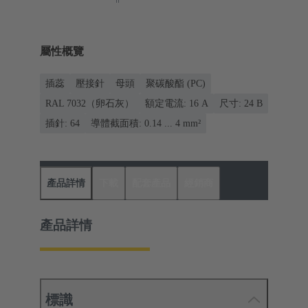
屬性概覽
插蕊
壓接針
母頭
聚碳酸酯 (PC)
RAL 7032（卵石灰）
額定電流: ‌16 A
尺寸: 24 B
插針: 64
導體截面積: 0.14 ... 4 mm²
產品詳情
下載
配套產品
經銷商
產品詳情
標識