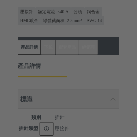
壓接針
額定電流: ≤40 A
公頭
銅合金
HMC鍍金
導體截面積: 2.5 mm²
AWG 14
產品詳情
下載
配套產品
經銷商
產品詳情
標識
類別
插針
插針類型
壓接針