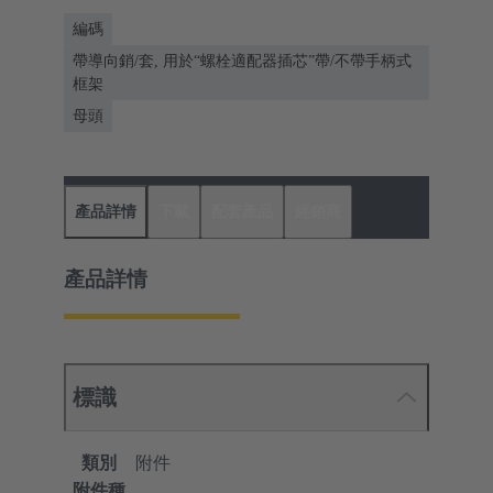
編碼
帶導向銷/套, 用於“螺栓適配器插芯”帶/不帶手柄式
框架
母頭
產品詳情
下載
配套產品
經銷商
產品詳情
標識
類別
附件
附件種