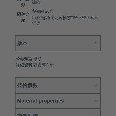
編碼
類
帶導向銷/套
附件介
用於“螺栓適配器插芯”帶/不帶手柄式
紹
框架
版本
公母類型
母頭
詳細資料
對邊導向針
技術參數
Material properties