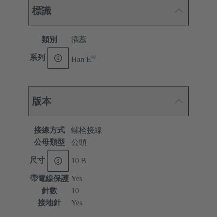
標識
類別
插蕊
®
系列
Han E
版本
接線方式
螺栓接線
公母類型
公頭
尺寸
10 B
帶電線保護
Yes
針數
10
接地針
Yes