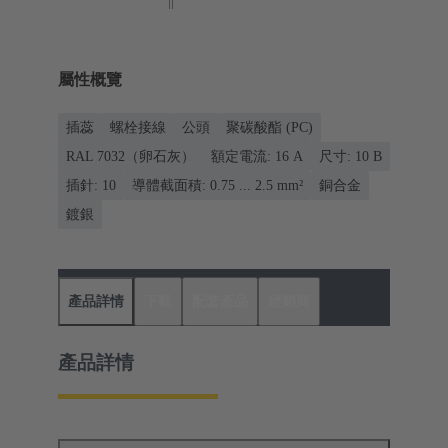
屬性概覽
插蕊
螺栓接線
公頭
聚碳酸酯 (PC)
RAL 7032（卵石灰）
額定電流: ‌16 A
尺寸: 10 B
插針: 10
導體截面積: 0.75 ... 2.5 mm²
銅合金
鍍銀
產品詳情
下載
配套產品
經銷商
產品詳情