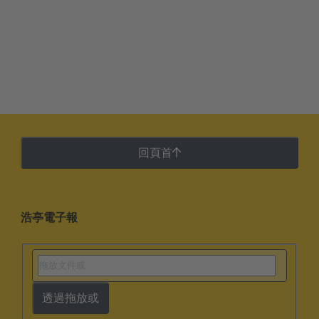
回頁首
浩亭電子報
透過拖放或