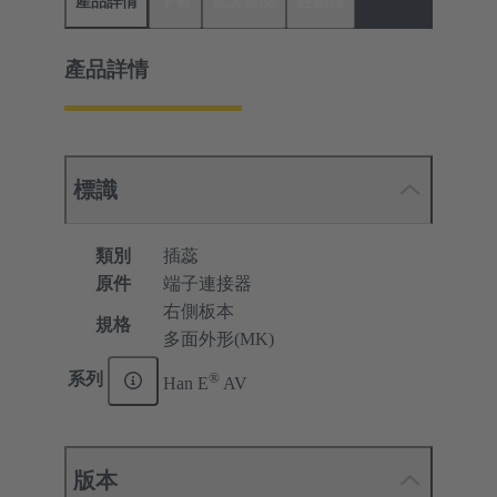
產品詳情
下載
配套產品
經銷商
產品詳情
標識
類別
插蕊
原件
端子連接器
右側板本
規格
多面外形(MK)
®
系列
Han E
AV
版本