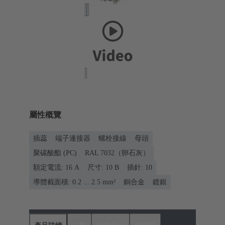
屬性概覽
插蕊
端子連接器
螺栓接線
母頭
聚碳酸酯 (PC)
RAL 7032（卵石灰）
額定電流: ‌16 A
尺寸: 10 B
插針: 10
導體截面積: 0.2 ... 2.5 mm²
銅合金
鍍銀