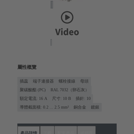
屬性概覽
插蕊
端子連接器
螺栓接線
母頭
聚碳酸酯 (PC)
RAL 7032（卵石灰）
額定電流: ‌16 A
尺寸: 10 B
插針: 10
導體截面積: 0.2 ... 2.5 mm²
銅合金
鍍銀
產品詳情
下載
配套產品
經銷商