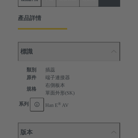
產品詳情
標識
類別
插蕊
原件
端子連接器
右側板本
規格
單面外形(SK)
®
系列
Han E
AV
版本