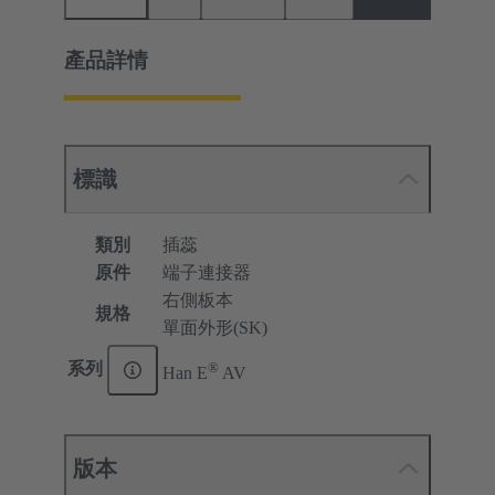
產品詳情
標識
類別
插蕊
原件
端子連接器
右側板本
規格
單面外形(SK)
®
系列
Han E
AV
版本