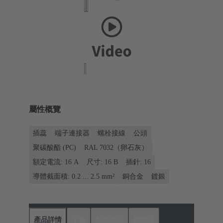
屬性概覽
插蕊
端子連接器
螺栓接線
公頭
聚碳酸酯 (PC)
RAL 7032（卵石灰）
額定電流: ‌16 A
尺寸: 16 B
插針: 16
導體截面積: 0.2 ... 2.5 mm²
銅合金
鍍銀
產品詳情
下載
配套產品
經銷商