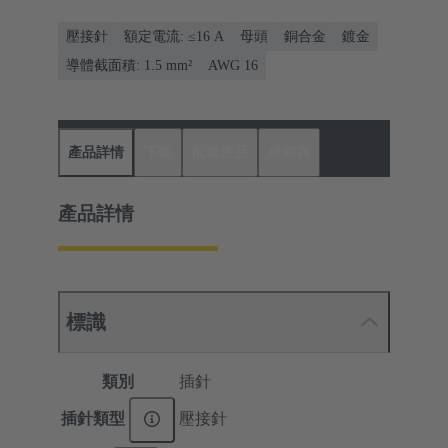
壓接針
額定電流: ≤16 A
母頭
銅合金
鍍金
導體截面積: 1.5 mm²
AWG 16
產品詳情
下載
配套產品
經銷商
產品詳情
標識
類別
插針
插針類型
壓接針