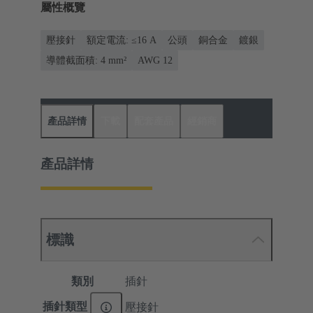
屬性概覽
壓接針
額定電流: ≤16 A
公頭
銅合金
鍍銀
導體截面積: 4 mm²
AWG 12
產品詳情
下載
配套產品
經銷商
產品詳情
標識
類別
插針
插針類型
壓接針