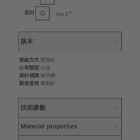
®
系列
Han E
版本
接線方式
壓接針
公母類型
公頭
插針標識
無凹槽
製造過程
車削針
技術參數
Material properties