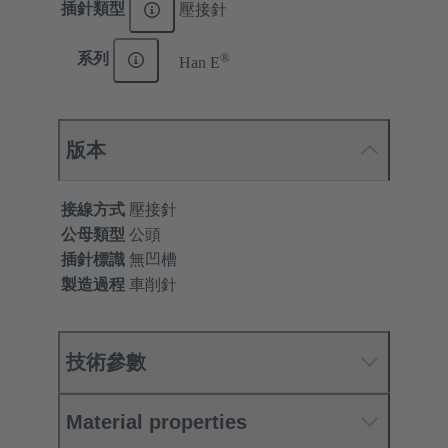
插針類型
壓接針
®
系列
Han E
版本
接線方式
壓接針
公母類型
公頭
插針標識
無凹槽
製造過程
車削針
技術參數
Material properties