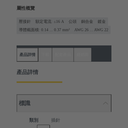
屬性概覽
壓接針
額定電流: ≤16 A
公頭
銅合金
鍍金
導體截面積: 0.14 ... 0.37 mm²
AWG 26 ... AWG 22
產品詳情
下載
配套產品
經銷商
產品詳情
標識
類別
插針