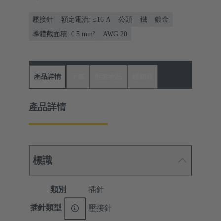
壓接針
額定電流: ≤16 A
公頭
鐵
鍍金
導體截面積: 0.5 mm²
AWG 20
產品詳情
下載
配套產品
經銷商
產品詳情
標識
類別
插針
插針類型
壓接針