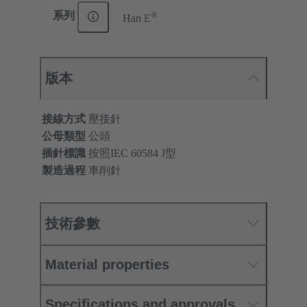
®
系列
Han E
版本
接線方式
壓接針
公母類型
公頭
插針標識
按照IEC 60584 J型
製造過程
車削針
技術參數
Material properties
Specifications and approvals