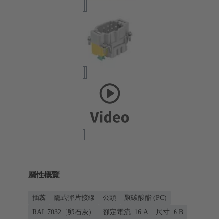
屬性概覽
插蕊
籠式彈片接線
公頭
聚碳酸酯 (PC)
RAL 7032（卵石灰）
額定電流: ‌16 A
尺寸: 6 B