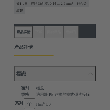
插針: 6
導體截面積: 0.14 ... 2.5 mm²
銅合金
鍍銀
產品詳情
下載
配套產品
經銷商
產品詳情
標識
類別
插蕊
規格
適用於 PE 連接的籠式彈片接線
®
系列
Han
ES