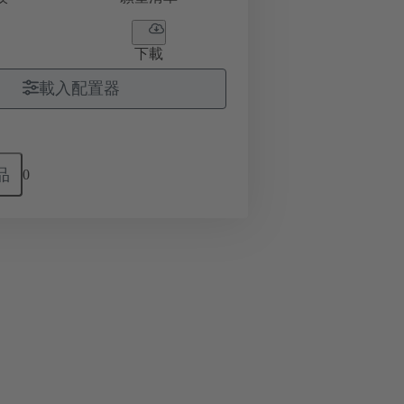
下載
載入配置器
品
0