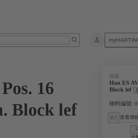
myHARTIN
接器
產品
單體插芯
特殊應用
端子連接器
09 33
插蕊
Pos. 16
Han ES AV 
Block lef
. Block lef
物料編號: 09 
查看價
登入
比