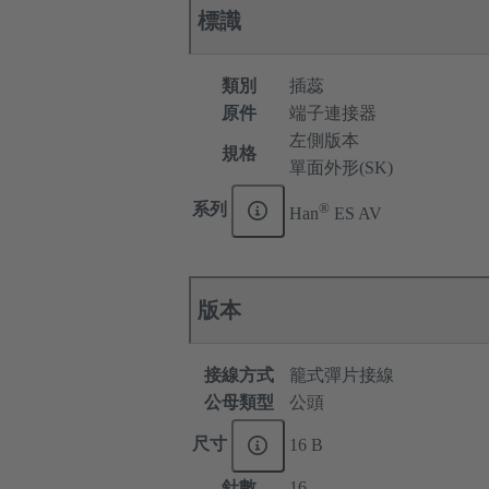
標識
類別
插蕊
原件
端子連接器
左側版本
規格
單面外形(SK)
®
系列
Han
ES AV
版本
接線方式
籠式彈片接線
公母類型
公頭
尺寸
16 B
針數
16