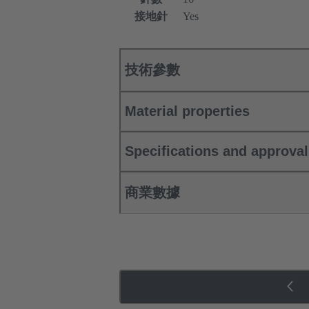
接地針
Yes
技術參數
Material properties
Specifications and approva
商業數據