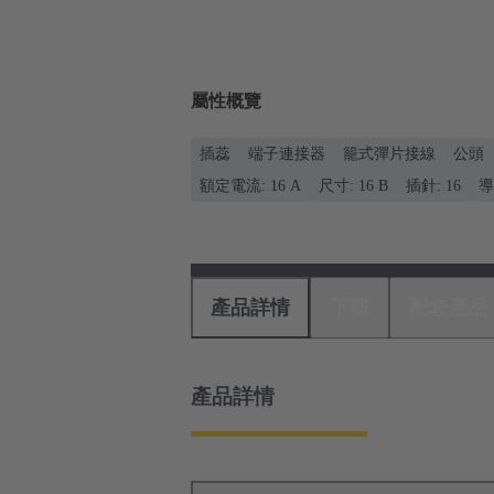
屬性概覽
插蕊
端子連接器
籠式彈片接線
公頭
額定電流: ‌16 A
尺寸: 16 B
插針: 16
導
產品詳情
下載
配套產品
產品詳情