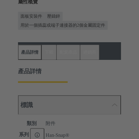
屬性概覽
面板安裝件
壓鑄鋅
用於一個插蕊或端子連接器的2個金屬固定件
產品詳情
下載
配套產品
經銷商
產品詳情
標識
類別
附件
系列
Han-Snap®