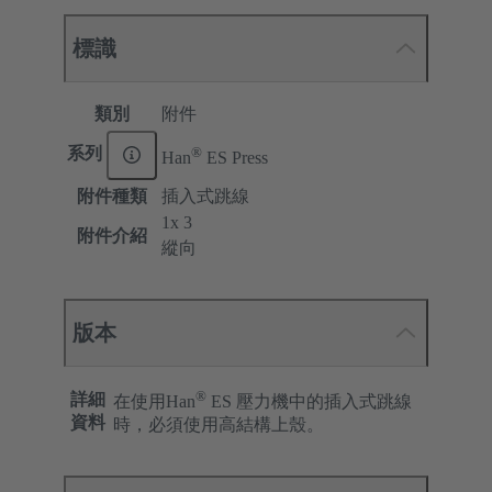
標識
類別
附件
®
系列
Han
ES Press
附件種類
插入式跳線
1x 3
附件介紹
縱向
版本
®
詳細
在使用Han
ES 壓力機中的插入式跳線
資料
時，必須使用高結構上殼。