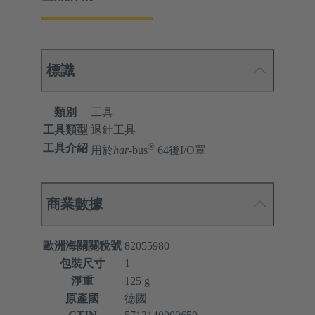
標識
類別
工具
工具類型
退針工具
®
工具介紹
用於
har
-bus
64後I/O罩
商業數據
歐洲海關關稅號
82055980
包裝尺寸
1
淨重
125 g
原產國
德國